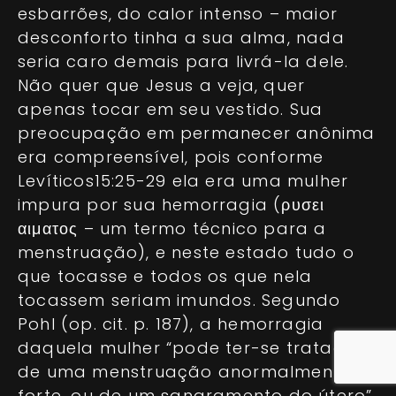
esbarrões, do calor intenso – maior
desconforto tinha a sua alma, nada
seria caro demais para livrá-la dele.
Não quer que Jesus a veja, quer
apenas tocar em seu vestido. Sua
preocupação em permanecer anônima
era compreensível, pois conforme
Levíticos15:25-29 ela era uma mulher
impura por sua hemorragia (ρυσει
αιματος – um termo técnico para a
menstruação), e neste estado tudo o
que tocasse e todos os que nela
tocassem seriam imundos. Segundo
Pohl (op. cit. p. 187), a hemorragia
daquela mulher “pode ter-se tratado
de uma menstruação anormalmente
forte, ou de um sangramento do útero”.